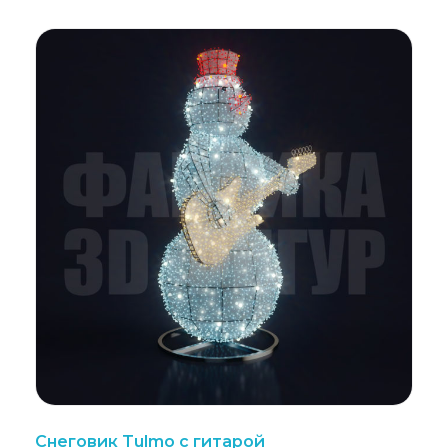
Снеговик Tulmo с гитарой