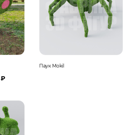
Паук Mokil
0
₽