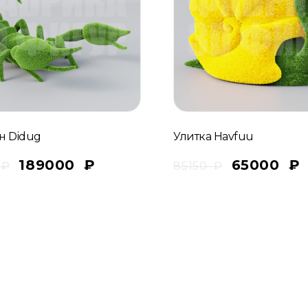
н Didug
Улитка Havfuu
189000
₽
65000
₽
0
₽
85150
₽