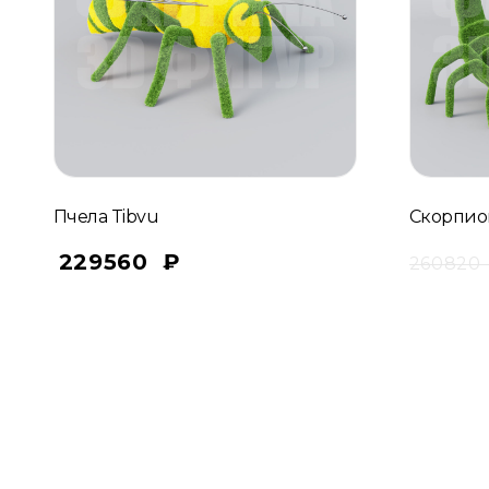
Пчела Tibvu
Скорпио
229560
₽
26082