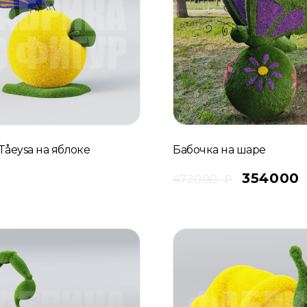
Tåeysa на яблоке
Бабочка на шаре
35400
472000
₽