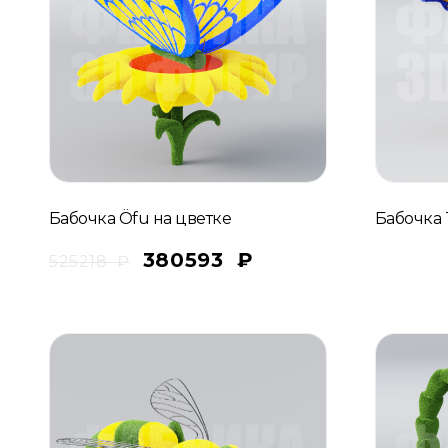
Бабочка Öfu на цветке
Бабочка 
380593
₽
525218
₽