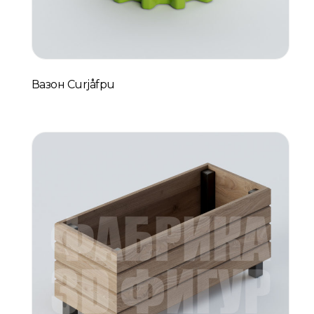
Вазон Curjåfpu