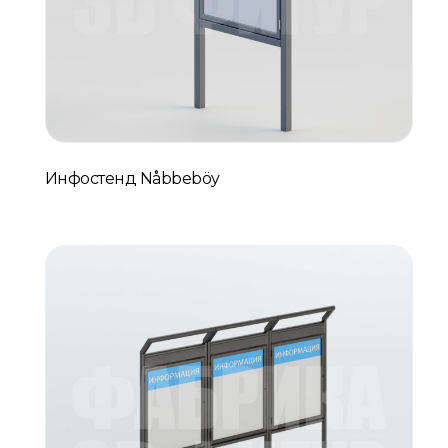
Инфостенд Nåbbeböy