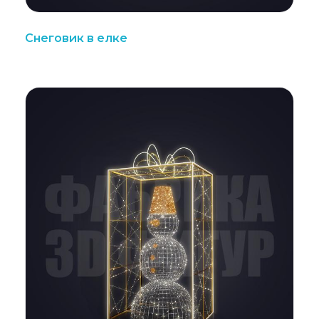
Снеговик в елке