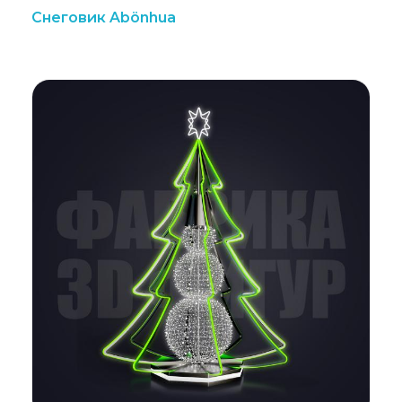
Снеговик Abönhua