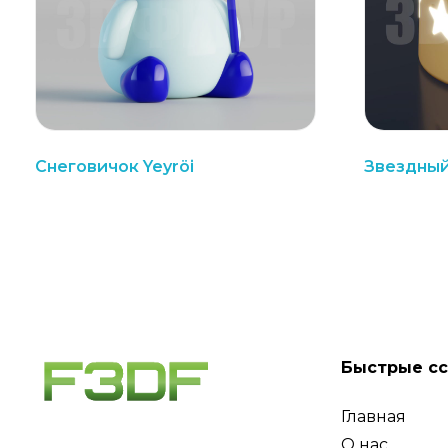
Снеговичок Yeyröi
Звездны
Быстрые с
Главная
О нас