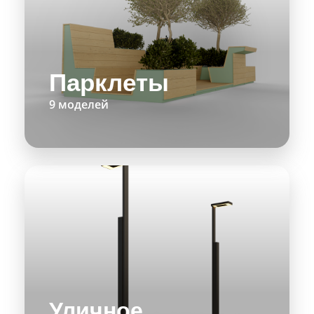
Парклеты
9 моделей
Уличное