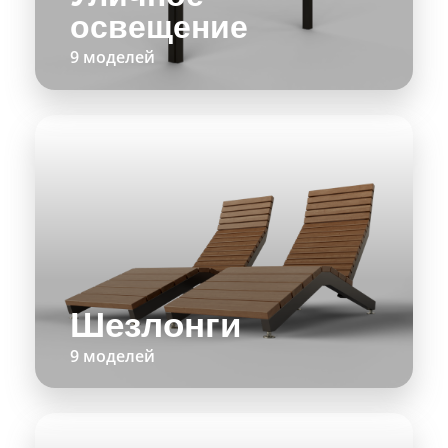
освещение
9 моделей
Шезлонги
9 моделей