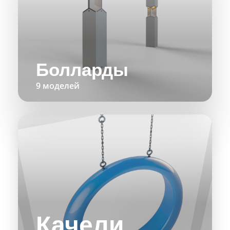
Болларды
9 моделей
Качели